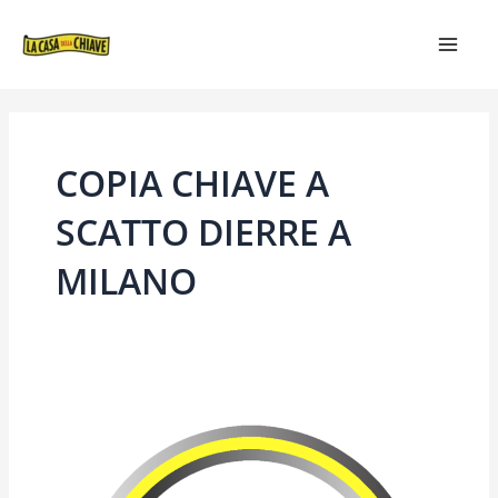
VAI
MAIN
AL
MEN
CONTENUTO
COPIA CHIAVE A
SCATTO DIERRE A
MILANO
COPIA
CHIAVE
PIEGHEVOLE
DIERRE