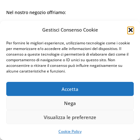
Nel nostro negozio offriamo:
Sostituzione batterie telecomando
con prodotti di alta
Gestisci Consenso Cookie
qualità e lunga durata.
Per fornire le migliori esperienze, utilizziamo tecnologie come i cookie
Pulizia e revisione dei circuiti interni
per migliorare la
per memorizzare e/o accedere alle informazioni del dispositivo. Il
risposta del telecomando.
consenso a queste tecnologie ci permetterà di elaborare dati come il
✅
Riparazione dei pulsanti usurati
che non rispondono più
comportamento di navigazione o ID unici su questo sito. Non
acconsentire o ritirare il consenso può influire negativamente su
correttamente.
alcune caratteristiche e funzioni.
Se hai dubbi sul funzionamento del tuo telecomando, passa
Accetta
MAPS
in negozio per una
diagnosi gratuita
!
Nega
CHIAMA ORA
Telecomandi Per Poltrone
Visualizza le preferenze
WHATSAPP: MANDA LA FOTO
Relax E Alzapersona
PREVENTIVO IMMEDIATO
Cookie Policy