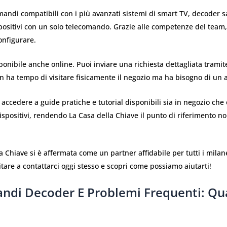
mandi compatibili con i più avanzati sistemi di smart TV, decoder sa
spositivi con un solo telecomando. Grazie alle competenze del team
onfigurare.
ponibile anche online. Puoi inviare una richiesta dettagliata trami
on ha tempo di visitare fisicamente il negozio ma ha bisogno di un a
 di accedere a guide pratiche e tutorial disponibili sia in negozio ch
spositivi, rendendo La Casa della Chiave il punto di riferimento n
la Chiave si è affermata come un partner affidabile per tutti i mila
tare a contattarci oggi stesso e scopri come possiamo aiutarti!
andi Decoder E Problemi Frequenti: Qu