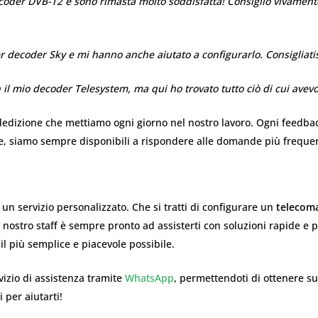
oder DVB-T2 e sono rimasta molto soddisfatta! Consiglio vivamente 
 decoder Sky e mi hanno anche aiutato a configurarlo. Consigliatis
l mio decoder Telesystem, ma qui ho trovato tutto ciò di cui avevo 
la dedizione che mettiamo ogni giorno nel nostro lavoro. Ogni feedba
re, siamo sempre disponibili a rispondere alle domande più frequent
un servizio personalizzato. Che si tratti di configurare un
telecoma
il nostro staff è sempre pronto ad assisterti con soluzioni rapide 
 il più semplice e piacevole possibile.
vizio di assistenza tramite
WhatsApp
, permettendoti di ottenere s
 per aiutarti!