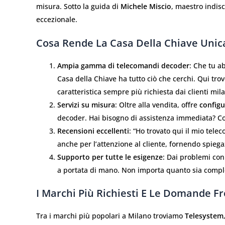
misura. Sotto la guida di
Michele Miscio
, maestro indisc
eccezionale.
Cosa Rende La Casa Della Chiave Unic
Ampia gamma di telecomandi decoder
: Che tu a
Casa della Chiave ha tutto ciò che cerchi. Qui t
caratteristica sempre più richiesta dai clienti mila
Servizi su misura
: Oltre alla vendita, offre
config
decoder. Hai bisogno di assistenza immediata? Co
Recensioni eccellenti
: “Ho trovato qui il mio tele
anche per l’attenzione al cliente, fornendo spiegazi
Supporto per tutte le esigenze
: Dai problemi con
a portata di mano. Non importa quanto sia comples
I Marchi Più Richiesti E Le Domande F
Tra i marchi più popolari a Milano troviamo
Telesystem