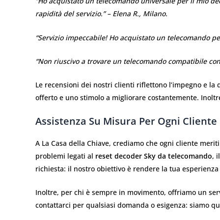
“Ho acquistato un telecomando universale per il mio dec
rapidità del servizio.” – Elena R., Milano.
“Servizio impeccabile! Ho acquistato un telecomando per
“Non riuscivo a trovare un telecomando compatibile con i
Le recensioni dei nostri clienti riflettono l’impegno e 
offerto e uno stimolo a migliorare costantemente. Inolt
Assistenza Su Misura Per Ogni Cliente
A La Casa della Chiave, crediamo che ogni cliente meriti 
problemi legati al
reset decoder Sky da telecomando
, 
richiesta: il nostro obiettivo è rendere la tua esperienza
Inoltre, per chi è sempre in movimento, offriamo un ser
contattarci per qualsiasi domanda o esigenza: siamo qui