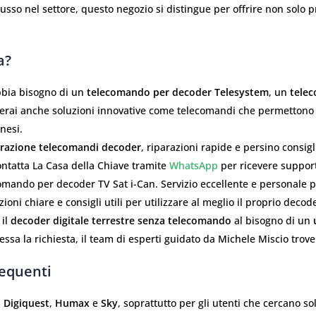
usso nel settore, questo negozio si distingue per offrire non solo p
a?
bbia bisogno di un
telecomando per decoder Telesystem
, un
tele
roverai anche soluzioni innovative come telecomandi che permettono
nesi.
urazione telecomandi decoder
, riparazioni rapide e persino consig
ntatta La Casa della Chiave tramite
WhatsApp
per ricevere support
comando per decoder TV Sat i-Can. Servizio eccellente e personale pr
oni chiare e consigli utili per utilizzare al meglio il proprio decod
 il
decoder digitale terrestre senza telecomando
al bisogno di un
sa la richiesta, il team di esperti guidato da Michele Miscio trove
requenti
,
Digiquest
,
Humax
e
Sky
, soprattutto per gli utenti che cercano so