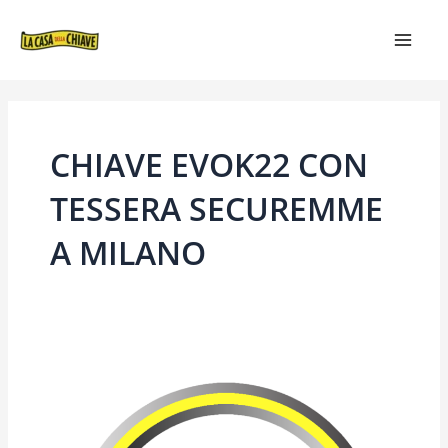
VAI
MAIN
AL
MEN
CONTENUTO
CHIAVE EVOK22 CON
TESSERA SECUREMME
A MILANO
CHIAVE
EVOK22
CON
TESSERA