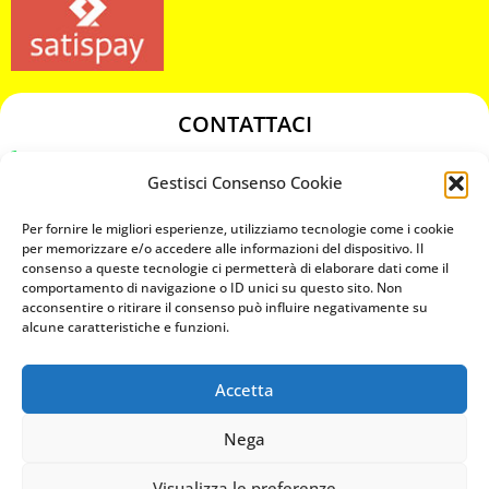
CONTATTACI
349 3863811
Gestisci Consenso Cookie
349 3863811
chiavicodificate@gmail.com
Per fornire le migliori esperienze, utilizziamo tecnologie come i cookie
per memorizzare e/o accedere alle informazioni del dispositivo. Il
consenso a queste tecnologie ci permetterà di elaborare dati come il
Privacy Policy
comportamento di navigazione o ID unici su questo sito. Non
acconsentire o ritirare il consenso può influire negativamente su
Cookie Policy
alcune caratteristiche e funzioni.
Accetta
MAPS
Nega
CHIAMA ORA
Visualizza le preferenze