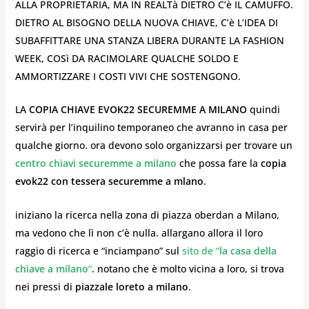
ALLA PROPRIETARIA, MA IN REALTà DIETRO C’è IL CAMUFFO.
DIETRO AL BISOGNO DELLA NUOVA CHIAVE, C’è L’IDEA DI
SUBAFFITTARE UNA STANZA LIBERA DURANTE LA FASHION
WEEK, COSì DA RACIMOLARE QUALCHE SOLDO E
AMMORTIZZARE I COSTI VIVI CHE SOSTENGONO.
LA
COPIA CHIAVE EVOK22 SECUREMME A MILANO
quindi
servirà per l’inquilino temporaneo che avranno in casa per
qualche giorno. ora devono solo organizzarsi per trovare un
centro chiavi securemme a milano
che possa fare la
copia
evok22 con tessera securemme a mlano
.
iniziano la ricerca nella zona di piazza oberdan a Milano,
ma vedono che lì non c’è nulla. allargano allora il loro
raggio di ricerca e “inciampano” sul
sito de “
la casa della
chiave a milano
“
. notano che è molto vicina a loro, si trova
nei pressi di
piazzale loreto a milano
.