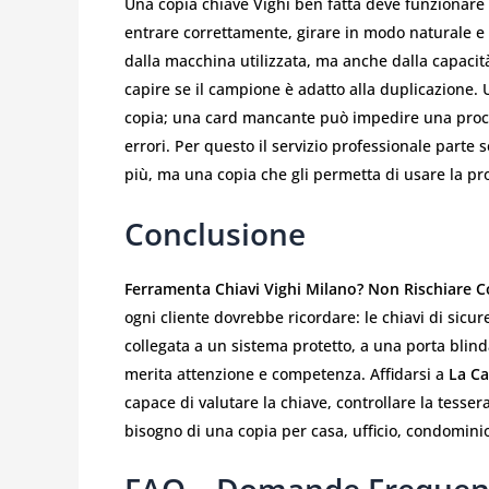
Una copia chiave Vighi ben fatta deve funzionare 
entrare correttamente, girare in modo naturale e n
dalla macchina utilizzata, ma anche dalla capacità 
capire se il campione è adatto alla duplicazione.
copia; una card mancante può impedire una proce
errori. Per questo il servizio professionale parte 
più, ma una copia che gli permetta di usare la pro
Conclusione
Ferramenta Chiavi Vighi Milano? Non Rischiare C
ogni cliente dovrebbe ricordare: le chiavi di sicu
collegata a un sistema protetto, a una porta blin
merita attenzione e competenza. Affidarsi a
La Ca
capace di valutare la chiave, controllare la tesser
bisogno di una copia per casa, ufficio, condominio
FAQ – Domande Frequen