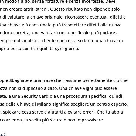
in modo fluido, senza forzature e senza incertezze. Deve
on creare attriti strani. Questo risultato non dipende solo
di valutare la chiave originale, riconoscere eventuali difetti e
 Una chiave già consumata può trasmettere difetti alla nuova
dura corretta; una valutazione superficiale può portare a
sempre dall’analisi. Il cliente non cerca soltanto una chiave in
pria porta con tranquillità ogni giorno.
opie Sbagliate
è una frase che riassume perfettamente ciò che
rezza non si duplicano a caso. Una chiave Vighi può essere
data, a una Security Card o a una procedura specifica, quindi
sa della Chiave di Milano
significa scegliere un centro esperto,
a, spiegare cosa serve e aiutarti a evitare errori. Che tu abbia
 o azienda, la scelta più sicura è non improvvisare.
ti