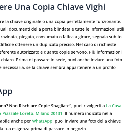
ere Una Copia Chiave Vighi
re la chiave originale o una copia perfettamente funzionante,
uali documenti della porta blindata e tutte le informazioni utili
 è rovinata, piegata, consumata o fatica a girare, segnala subito
fficile ottenere un duplicato preciso. Nel caso di richieste
l referente autorizzato e quante copie servono. Più informazioni
 chiaro. Prima di passare in sede, puoi anche inviare una foto
è necessaria, se la chiave sembra appartenere a un profilo
App
ano? Non Rischiare Copie Sbagliate”
, puoi rivolgerti a
La Casa
o Piazzale Loreto, Milano 20131
. Il numero indicato nella
zzabile anche per
WhatsApp
: puoi inviare una foto della chiave
 la tua esigenza prima di passare in negozio.