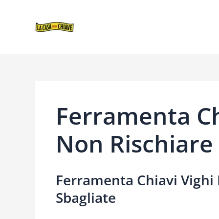
VAI
NAVIGAZIONE
AL
ARTICOLI
CONTENUTO
Ferramenta Ch
Non Rischiare 
Ferramenta Chiavi Vighi
Sbagliate