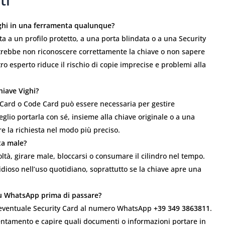
ighi in una ferramenta qualunque?
a a un profilo protetto, a una porta blindata o a una Security
trebbe non riconoscere correttamente la chiave o non sapere
tro esperto riduce il rischio di copie imprecise e problemi alla
hiave Vighi?
ty Card o Code Card può essere necessaria per gestire
lio portarla con sé, insieme alla chiave originale o a una
re la richiesta nel modo più preciso.
ta male?
ltà, girare male, bloccarsi o consumare il cilindro nel tempo.
idioso nell’uso quotidiano, soprattutto se la chiave apre una
 su WhatsApp prima di passare?
ell’eventuale Security Card al numero WhatsApp
+39 349 3863811
.
ntamento e capire quali documenti o informazioni portare in