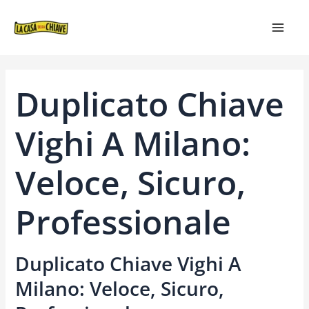
VAI
NAVIGAZIONE
MAIN
AL
ARTICOLI
MEN
CONTENUTO
Duplicato Chiave
Vighi A Milano:
Veloce, Sicuro,
Professionale
Duplicato Chiave Vighi A
Milano: Veloce, Sicuro,