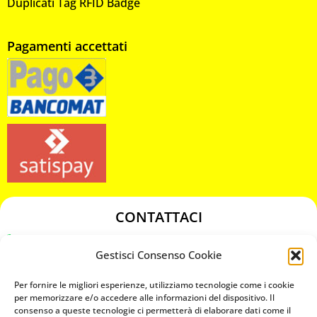
Duplicati Tag RFID Badge
Pagamenti accettati
CONTATTACI
349 3863811
Gestisci Consenso Cookie
349 3863811
chiavicodificate@gmail.com
Per fornire le migliori esperienze, utilizziamo tecnologie come i cookie
per memorizzare e/o accedere alle informazioni del dispositivo. Il
consenso a queste tecnologie ci permetterà di elaborare dati come il