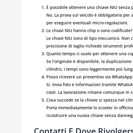
È possibile ottenere una chiave NIU senza p
No. La prova sul veicolo è obbligatoria per a
per eseguire eventuali micro-regolazioni.
Le chiavi NIU hanno chip o sono codificate?
Le chiavi NIU sono di tipo meccanico. Non c
precisione di taglio richiede strumenti prof
Quanto tempo ci vuole per ottenere una cop
Se l’originale è disponibile, la duplicazion
cilindro, i tempi sono leggermente più lun
Posso ricevere un preventivo via WhatsApp
Sì. Invia foto e informazioni tramite WhatsAp
costi. La lavorazione rimane comunque in 
Cosa succede se la chiave si spezza nel cili
Porta immediatamente lo scooter in officina
ricostruire una nuova chiave senza danneggi
Contatti E Dove Rivolger