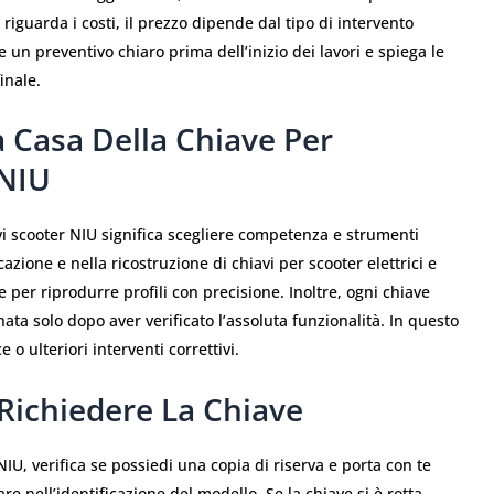
riguarda i costi, il prezzo dipende dal tipo di intervento
 un preventivo chiaro prima dell’inizio dei lavori e spiega le
inale.
a Casa Della Chiave Per
 NIU
vi scooter NIU significa scegliere competenza e strumenti
cazione e nella ricostruzione di chiavi per scooter elettrici e
 per riprodurre profili con precisione. Inoltre, ogni chiave
ata solo dopo aver verificato l’assoluta funzionalità. In questo
 o ulteriori interventi correttivi.
 Richiedere La Chiave
NIU, verifica se possiedi una copia di riserva e porta con te
e nell’identificazione del modello. Se la chiave si è rotta,