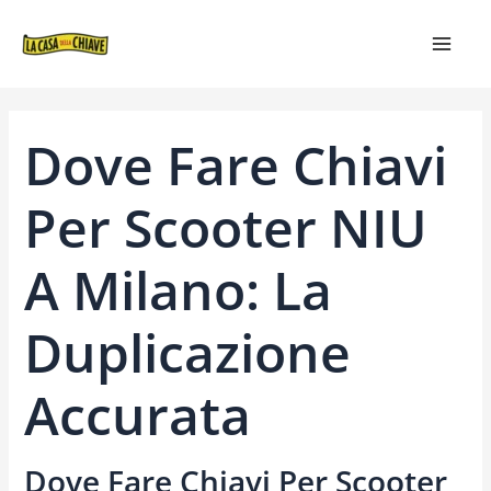
VAI
NAVIGAZIONE
MAIN
AL
ARTICOLI
MEN
CONTENUTO
Dove Fare Chiavi
Per Scooter NIU
A Milano: La
Duplicazione
Accurata
Dove Fare Chiavi Per Scooter