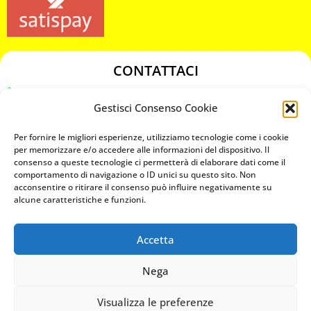
CONTATTACI
349 3863811
Gestisci Consenso Cookie
349 3863811
chiavicodificate@gmail.com
Per fornire le migliori esperienze, utilizziamo tecnologie come i cookie
per memorizzare e/o accedere alle informazioni del dispositivo. Il
consenso a queste tecnologie ci permetterà di elaborare dati come il
Privacy Policy
comportamento di navigazione o ID unici su questo sito. Non
acconsentire o ritirare il consenso può influire negativamente su
Cookie Policy
alcune caratteristiche e funzioni.
Accetta
MAPS
Nega
CHIAMA ORA
Visualizza le preferenze