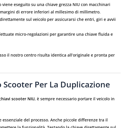
io viene eseguito su una chiave grezza NIU con macchinari
n margini di errore inferiori al millesimo di millimetro.
irettamente sul veicolo per assicurarsi che entri, giri e avvii
ettuate micro-regolazioni per garantire una chiave fluida e
o il nostro centro risulta identica all’originale e pronta per
o Scooter Per La Duplicazione
chiavi scooter NIU
, è sempre necessario portare il veicolo in
e essenziale del processo. Anche piccole differenze tra il
omettere la funzionalità. Testando la chiave direttamente sul