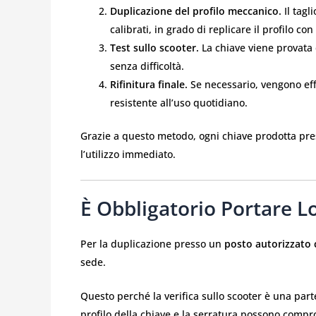
Duplicazione del profilo meccanico.
Il tagl
calibrati, in grado di replicare il profilo co
Test sullo scooter.
La chiave viene provata d
senza difficoltà.
Rifinitura finale.
Se necessario, vengono eff
resistente all’uso quotidiano.
Grazie a questo metodo, ogni chiave prodotta press
l’utilizzo immediato.
È Obbligatorio Portare L
Per la duplicazione presso un
posto autorizzato 
sede.
Questo perché la verifica sullo scooter è una part
profilo della chiave e la serratura possono compr