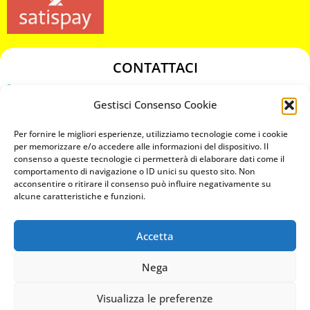
CONTATTACI
349 3863811
Gestisci Consenso Cookie
349 3863811
chiavicodificate@gmail.com
Per fornire le migliori esperienze, utilizziamo tecnologie come i cookie
per memorizzare e/o accedere alle informazioni del dispositivo. Il
consenso a queste tecnologie ci permetterà di elaborare dati come il
Privacy Policy
comportamento di navigazione o ID unici su questo sito. Non
acconsentire o ritirare il consenso può influire negativamente su
Cookie Policy
alcune caratteristiche e funzioni.
Accetta
MAPS
Nega
CHIAMA ORA
Visualizza le preferenze