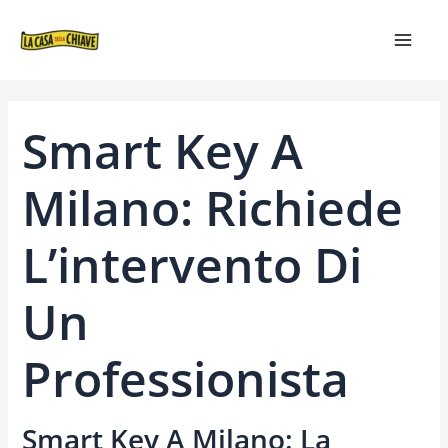
VAI
NAVIGAZIONE
MAIN
AL
ARTICOLI
MEN
CONTENUTO
Smart Key A
Milano: Richiede
L’intervento Di
Un
Professionista
Smart Key A Milano: La