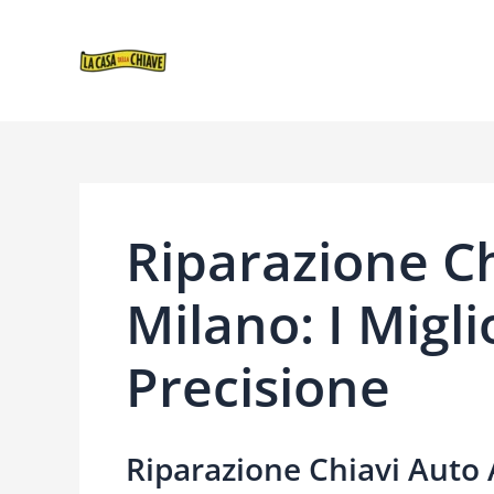
VAI
NAVIGAZIONE
AL
ARTICOLI
CONTENUTO
Riparazione Ch
Milano: I Migli
Precisione
Riparazione Chiavi Auto 