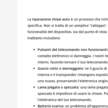
La
riparazione chiavi auto
è un processo che richi
specifica. Non si tratta di un semplice “rattoppo”,
funzionalità del dispositivo, sia dal punto di vis
trattiamo includono:
Pulsanti del telecomando non funzionanti
contatto elettronico si danneggia. I nostri tec
interni, facendo tornare il tuo telecomand
Guscio rotto o danneggiato:
se il guscio di 
interna e il transponder rimangono esposti,
uno nuovo, preservando l’elettronica origin
Lama piegata o spezzata:
una lama piegata 
spezzata ti impedisce di usare la chiave. P
l’elettronica del tuo telecomando.
Batteria scarica:
un problema all’apparenza