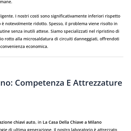
timane.
ligente. I nostri costi sono significativamente inferiori rispetto
o è notevolmente ridotto. Spesso, il problema viene risolto in
tine senza inutili attese. Siamo specializzati nel ripristino di
o rotto alla microsaldatura di circuiti danneggiati, offrendoti
a convenienza economica.
ano: Competenza E Attrezzature
azione chiavi auto
, in
La Casa Della Chiave a Milano
ie di ultima generazione. Il nostro laboratorio è attrezzato