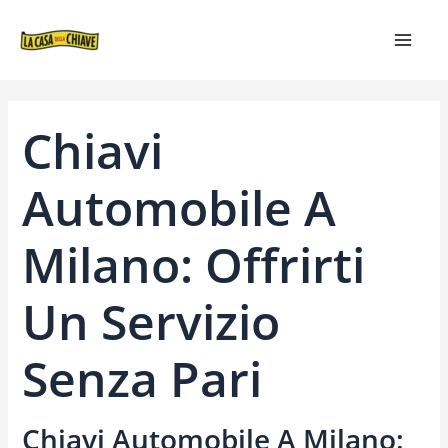
VAI
NAVIGAZIONE
MAIN
AL
ARTICOLI
MEN
CONTENUTO
Chiavi
Automobile A
Milano: Offrirti
Un Servizio
Senza Pari
Chiavi Automobile A Milano: