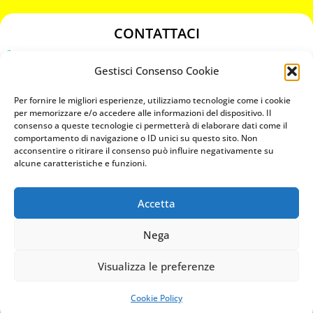
CONTATTACI
349 3863811
Gestisci Consenso Cookie
349 3863811
chiavicodificate@gmail.com
Per fornire le migliori esperienze, utilizziamo tecnologie come i cookie
per memorizzare e/o accedere alle informazioni del dispositivo. Il
consenso a queste tecnologie ci permetterà di elaborare dati come il
Privacy Policy
comportamento di navigazione o ID unici su questo sito. Non
acconsentire o ritirare il consenso può influire negativamente su
Cookie Policy
alcune caratteristiche e funzioni.
Accetta
MAPS
Nega
CHIAMA ORA
Visualizza le preferenze
WHATSAPP: MANDA LA FOTO
PREVENTIVO IMMEDIATO
Cookie Policy