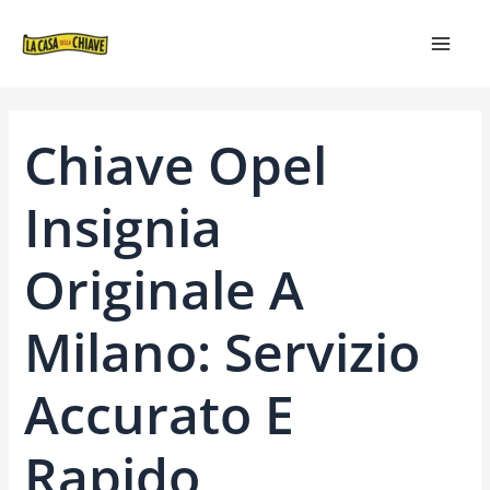
VAI
NAVIGAZIONE
MAIN
AL
ARTICOLI
MEN
CONTENUTO
Chiave Opel
Insignia
Originale A
Milano: Servizio
Accurato E
Rapido