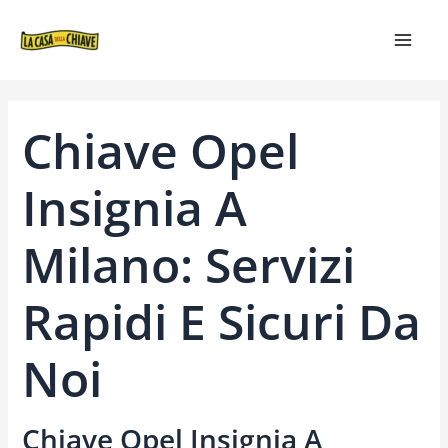
VAI
NAVIGAZIONE
MAIN
AL
ARTICOLI
MEN
CONTENUTO
Chiave Opel
Insignia A
Milano: Servizi
Rapidi E Sicuri Da
Noi
Chiave Opel Insignia A