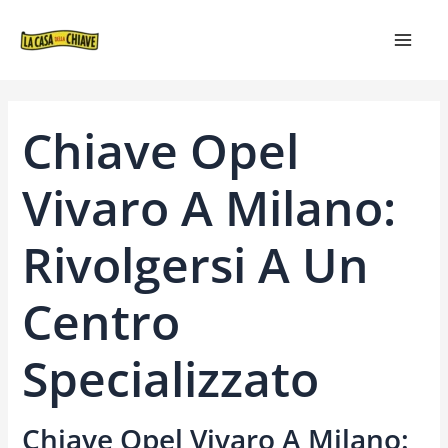
VAI
NAVIGAZIONE
MAIN
AL
ARTICOLI
MEN
CONTENUTO
Chiave Opel
Vivaro A Milano:
Rivolgersi A Un
Centro
Specializzato
Chiave Opel Vivaro A Milano: