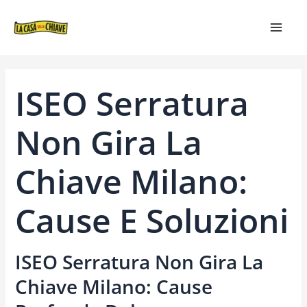
VAI
NAVIGAZIONE
MAIN
AL
ARTICOLI
MEN
CONTENUTO
ISEO Serratura
Non Gira La
Chiave Milano:
Cause E Soluzioni
ISEO Serratura Non Gira La
Chiave Milano
: Cause