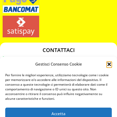
CONTATTACI
349 3863811
Gestisci Consenso Cookie
349 3863811
chiavicodificate@gmail.com
Per fornire le migliori esperienze, utilizziamo tecnologie come i cookie
per memorizzare e/o accedere alle informazioni del dispositivo. Il
consenso a queste tecnologie ci permetterà di elaborare dati come il
Privacy Policy
comportamento di navigazione o ID unici su questo sito. Non
acconsentire o ritirare il consenso può influire negativamente su
Cookie Policy
alcune caratteristiche e funzioni.
Accetta
MAPS