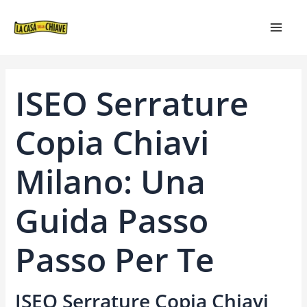
VAI
NAVIGAZIONE
MAIN
AL
ARTICOLI
MEN
CONTENUTO
ISEO Serrature
Copia Chiavi
Milano: Una
Guida Passo
Passo Per Te
ISEO Serrature Copia Chiavi