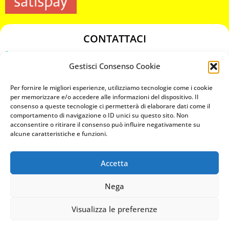
CONTATTACI
349 3863811
Gestisci Consenso Cookie
349 3863811
chiavicodificate@gmail.com
Per fornire le migliori esperienze, utilizziamo tecnologie come i cookie
per memorizzare e/o accedere alle informazioni del dispositivo. Il
consenso a queste tecnologie ci permetterà di elaborare dati come il
Privacy Policy
comportamento di navigazione o ID unici su questo sito. Non
acconsentire o ritirare il consenso può influire negativamente su
Cookie Policy
alcune caratteristiche e funzioni.
Accetta
MAPS
Nega
CHIAMA ORA
Visualizza le preferenze
WHATSAPP: MANDA LA FOTO