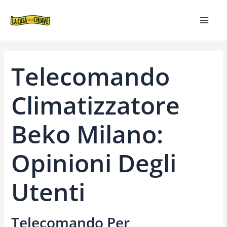
VAI
NAVIGAZIONE
MAIN
AL
ARTICOLI
MEN
CONTENUTO
Telecomando
Climatizzatore
Beko Milano:
Opinioni Degli
Utenti
Telecomando Per