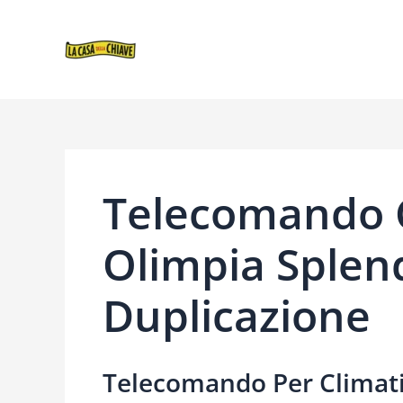
VAI
NAVIGAZIONE
AL
ARTICOLI
CONTENUTO
Telecomando C
Olimpia Splen
Duplicazione
Telecomando Per Climatiz