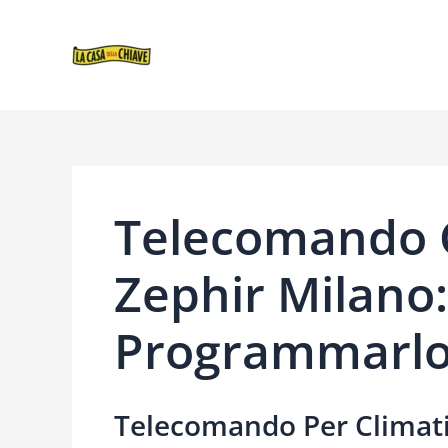
VAI
NAVIGAZIONE
AL
ARTICOLI
CONTENUTO
Telecomando C
Zephir Milano
Programmarlo
Telecomando Per Climatiz