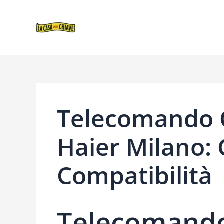
VAI
NAVIGAZIONE
AL
ARTICOLI
CONTENUTO
Telecomando C
Haier Milano: 
Compatibilità
Telecomando