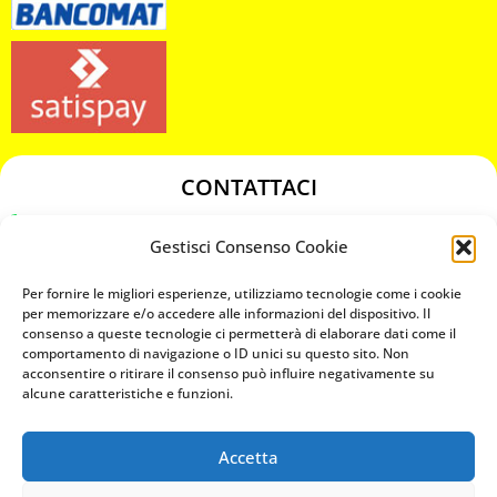
CONTATTACI
349 3863811
Gestisci Consenso Cookie
349 3863811
chiavicodificate@gmail.com
Per fornire le migliori esperienze, utilizziamo tecnologie come i cookie
per memorizzare e/o accedere alle informazioni del dispositivo. Il
consenso a queste tecnologie ci permetterà di elaborare dati come il
Privacy Policy
comportamento di navigazione o ID unici su questo sito. Non
acconsentire o ritirare il consenso può influire negativamente su
Cookie Policy
alcune caratteristiche e funzioni.
Accetta
MAPS