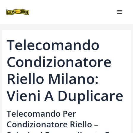
VAI
NAVIGAZIONE
MAIN
AL
ARTICOLI
MEN
CONTENUTO
Telecomando
Condizionatore
Riello Milano:
Vieni A Duplicare
Telecomando Per
Condizionatore Riello –