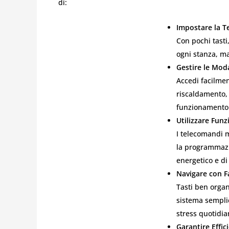
di:
Impostare la T
Con pochi tasti
ogni stanza, ma
Gestire le Moda
Accedi facilme
riscaldamento, 
funzionamento d
Utilizzare Funz
I telecomandi m
la programmazi
energetico e d
Navigare con Fa
Tasti ben organ
sistema semplic
stress quotidia
Garantire Effic