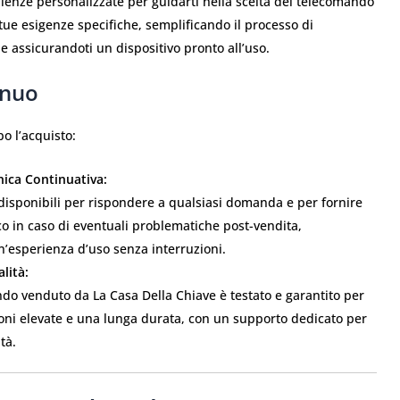
lenze personalizzate per guidarti nella scelta del telecomando
 tue esigenze specifiche, semplificando il processo di
e assicurandoti un dispositivo pronto all’uso.
inuo
o l’acquisto:
nica Continuativa:
isponibili per rispondere a qualsiasi domanda e per fornire
o in caso di eventuali problematiche post-vendita,
’esperienza d’uso senza interruzioni.
lità:
do venduto da La Casa Della Chiave è testato e garantito per
ioni elevate e una lunga durata, con un supporto dedicato per
tà.