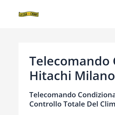
VAI
NAVIGAZIONE
AL
ARTICOLI
CONTENUTO
Telecomando 
Hitachi Milano
Telecomando Condizionat
Controllo Totale Del Cli