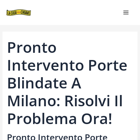
VAI
NAVIGAZIONE
MAIN
AL
ARTICOLI
MEN
CONTENUTO
Pronto
Intervento Porte
Blindate A
Milano: Risolvi Il
Problema Ora!
Pronto Intervento Porte