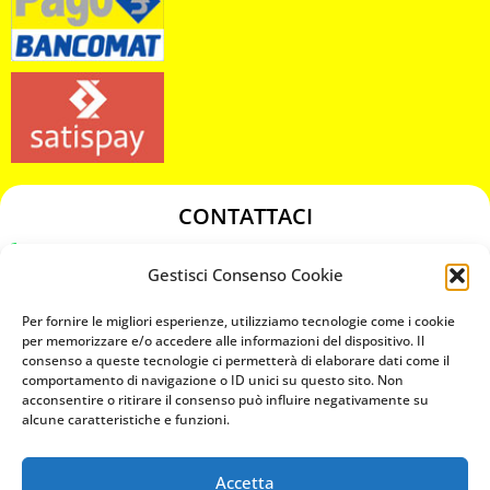
CONTATTACI
349 3863811
Gestisci Consenso Cookie
349 3863811
chiavicodificate@gmail.com
Per fornire le migliori esperienze, utilizziamo tecnologie come i cookie
per memorizzare e/o accedere alle informazioni del dispositivo. Il
consenso a queste tecnologie ci permetterà di elaborare dati come il
Privacy Policy
comportamento di navigazione o ID unici su questo sito. Non
acconsentire o ritirare il consenso può influire negativamente su
Cookie Policy
alcune caratteristiche e funzioni.
Accetta