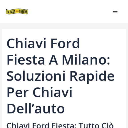
VAI
NAVIGAZIONE
MAIN
AL
ARTICOLI
MEN
CONTENUTO
Chiavi Ford
Fiesta A Milano:
Soluzioni Rapide
Per Chiavi
Dell’auto
Chiavi Ford Fiesta: Tutto Ciò