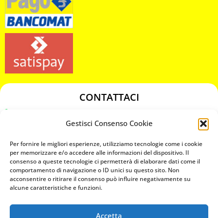
CONTATTACI
349 3863811
Gestisci Consenso Cookie
349 3863811
chiavicodificate@gmail.com
Per fornire le migliori esperienze, utilizziamo tecnologie come i cookie
per memorizzare e/o accedere alle informazioni del dispositivo. Il
consenso a queste tecnologie ci permetterà di elaborare dati come il
Privacy Policy
comportamento di navigazione o ID unici su questo sito. Non
acconsentire o ritirare il consenso può influire negativamente su
Cookie Policy
alcune caratteristiche e funzioni.
Accetta