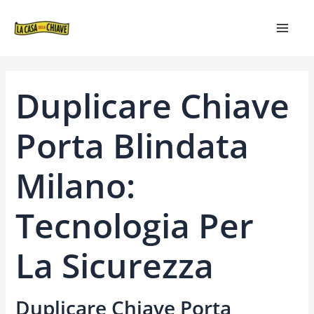
VAI
NAVIGAZIONE
MAIN
AL
ARTICOLI
MEN
CONTENUTO
Duplicare Chiave
Porta Blindata
Milano:
Tecnologia Per
La Sicurezza
Duplicare Chiave Porta