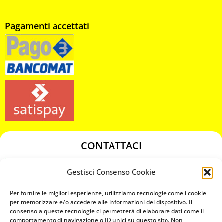
Pagamenti accettati
CONTATTACI
349 3863811
Gestisci Consenso Cookie
349 3863811
chiavicodificate@gmail.com
Per fornire le migliori esperienze, utilizziamo tecnologie come i cookie
per memorizzare e/o accedere alle informazioni del dispositivo. Il
consenso a queste tecnologie ci permetterà di elaborare dati come il
Privacy Policy
comportamento di navigazione o ID unici su questo sito. Non