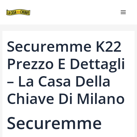
VAI
NAVIGAZIONE
MAIN
AL
ARTICOLI
MEN
CONTENUTO
Securemme K22
Prezzo E Dettagli
– La Casa Della
Chiave Di Milano
Securemme