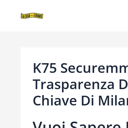
VAI
NAVIGAZIONE
AL
ARTICOLI
CONTENUTO
K75 Securemm
Trasparenza D
Chiave Di Mila
Vuoi Sapere 