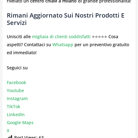
rivelato un
centro chiavi a milano
di grande professionalità!
Rimani Aggiornato Sui Nostri Prodotti E
Servizi
Unisciti alle
migliaia di clienti soddisfatti
⭐⭐⭐⭐⭐ Cosa
aspetti? Contattaci su
Whatsapp
per un preventivo gratuito
ed immediato!
Seguici su
Facebook
Youtube
Instagr
am
TikTok
LinkedIn
Google Maps
X
Post Views:
63