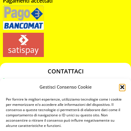
Pagamenti accettati
CONTATTACI
349 3863811
Gestisci Consenso Cookie
349 3863811
chiavicodificate@gmail.com
Per fornire le migliori esperienze, utilizziamo tecnologie come i cookie
per memorizzare e/o accedere alle informazioni del dispositivo. Il
consenso a queste tecnologie ci permetterà di elaborare dati come il
Privacy Policy
comportamento di navigazione o ID unici su questo sito. Non
acconsentire o ritirare il consenso può influire negativamente su
Cookie Policy
alcune caratteristiche e funzioni.