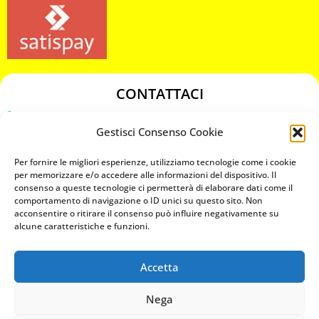
CONTATTACI
349 3863811
Gestisci Consenso Cookie
349 3863811
chiavicodificate@gmail.com
Per fornire le migliori esperienze, utilizziamo tecnologie come i cookie
per memorizzare e/o accedere alle informazioni del dispositivo. Il
consenso a queste tecnologie ci permetterà di elaborare dati come il
Privacy Policy
comportamento di navigazione o ID unici su questo sito. Non
acconsentire o ritirare il consenso può influire negativamente su
Cookie Policy
alcune caratteristiche e funzioni.
Accetta
MAPS
Nega
CHIAMA ORA