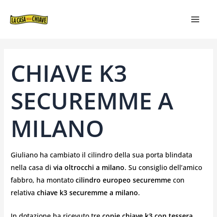
VAI
NAVIGAZIONE
MAIN
AL
ARTICOLI
MEN
CONTENUTO
CHIAVE K3
SECUREMME A
MILANO
Giuliano ha cambiato il cilindro della sua porta blindata
nella casa di
via oltrocchi a milano
. Su consiglio dell’amico
fabbro, ha montato
cilindro europeo securemme
con
relativa
chiave k3 securemme a milano
.
In dotazione ha ricevuto tre
copie chiave k3 con tessera