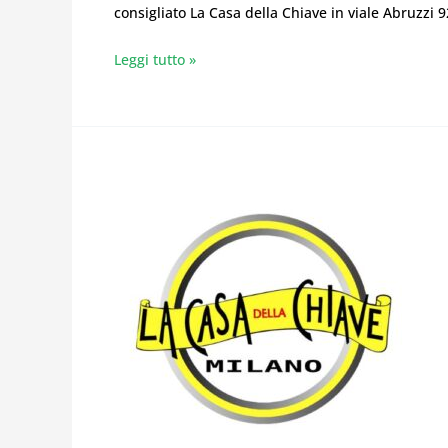
TESSERA
consigliato La Casa della Chiave in viale Abruzzi 
A
Leggi tutto »
MILANO
COPIA
CHIAVE
DIERRE
CON
TESSERA
MILANO