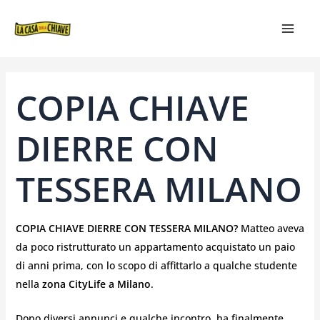
VAI
NAVIGAZIONE
MAIN
AL
ARTICOLI
MEN
CONTENUTO
COPIA CHIAVE
DIERRE CON
TESSERA MILANO
COPIA CHIAVE DIERRE CON TESSERA MILANO?
Matteo aveva
da poco ristrutturato un appartamento acquistato un paio
di anni prima, con lo scopo di affittarlo a qualche studente
nella
zona CityLife a Milano
.
Dopo diversi annunci e qualche incontro, ha finalmente