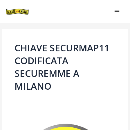
VAI
MAIN
AL
MEN
CONTENUTO
CHIAVE SECURMAP11
CODIFICATA
SECUREMME A
MILANO
CHIAVE
SECURMAP11