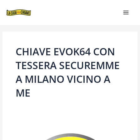
VAI
MAIN
AL
MEN
CONTENUTO
CHIAVE EVOK64 CON
TESSERA SECUREMME
A MILANO VICINO A
ME
CHIAVE
EVOK64