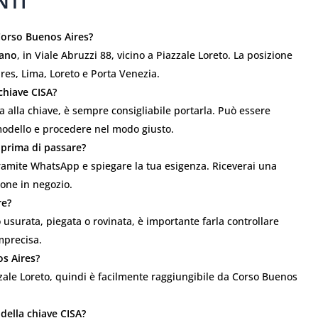
NTI
Corso Buenos Aires?
lano
, in Viale Abruzzi 88, vicino a Piazzale Loreto. La posizione
res, Lima, Loreto e Porta Venezia.
chiave CISA?
a alla chiave, è sempre consigliabile portarla. Può essere
 modello e procedere nel modo giusto.
prima di passare?
 tramite WhatsApp e spiegare la tua esigenza. Riceverai una
ione in negozio.
re?
 usurata, piegata o rovinata, è importante farla controllare
mprecisa.
os Aires?
iazzale Loreto, quindi è facilmente raggiungibile da Corso Buenos
della chiave CISA?