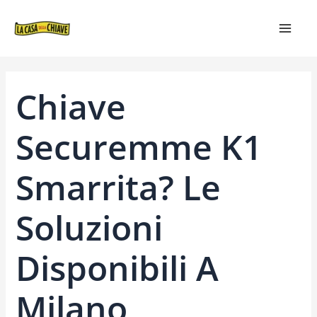
VAI
NAVIGAZIONE
MAIN
AL
ARTICOLI
MEN
CONTENUTO
Chiave
Securemme K1
Smarrita? Le
Soluzioni
Disponibili A
Milano