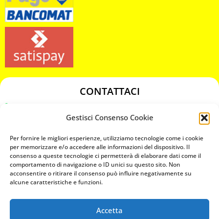
CONTATTACI
349 3863811
Gestisci Consenso Cookie
349 3863811
chiavicodificate@gmail.com
Per fornire le migliori esperienze, utilizziamo tecnologie come i cookie
per memorizzare e/o accedere alle informazioni del dispositivo. Il
consenso a queste tecnologie ci permetterà di elaborare dati come il
Privacy Policy
comportamento di navigazione o ID unici su questo sito. Non
acconsentire o ritirare il consenso può influire negativamente su
Cookie Policy
alcune caratteristiche e funzioni.
Accetta
MAPS