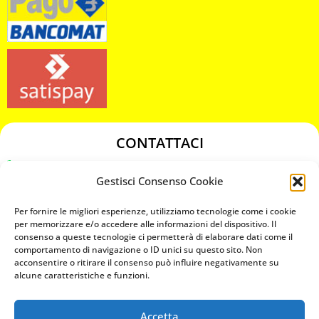
CONTATTACI
349 3863811
Gestisci Consenso Cookie
349 3863811
chiavicodificate@gmail.com
Per fornire le migliori esperienze, utilizziamo tecnologie come i cookie
per memorizzare e/o accedere alle informazioni del dispositivo. Il
consenso a queste tecnologie ci permetterà di elaborare dati come il
Privacy Policy
comportamento di navigazione o ID unici su questo sito. Non
acconsentire o ritirare il consenso può influire negativamente su
Cookie Policy
alcune caratteristiche e funzioni.
Accetta