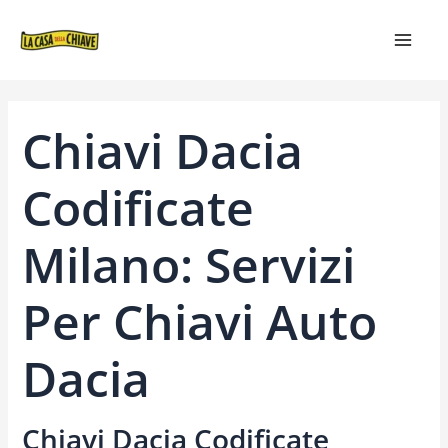
VAI
NAVIGAZIONE
MAIN
AL
ARTICOLI
MEN
CONTENUTO
Chiavi Dacia
Codificate
Milano: Servizi
Per Chiavi Auto
Dacia
Chiavi Dacia Codificate