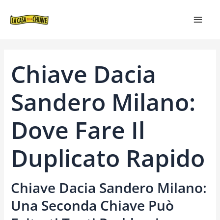
VAI
NAVIGAZIONE
MAIN
AL
ARTICOLI
MEN
CONTENUTO
Chiave Dacia
Sandero Milano:
Dove Fare Il
Duplicato Rapido
Chiave Dacia Sandero Milano:
Una Seconda Chiave Può