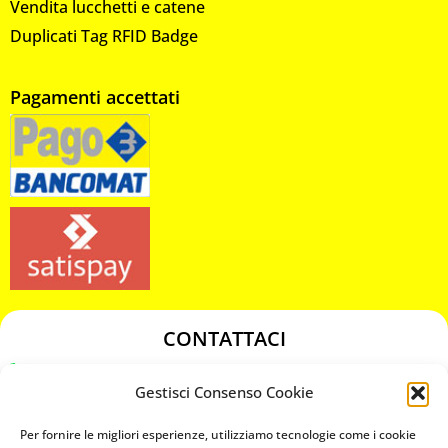
Vendita lucchetti e catene
Duplicati Tag RFID Badge
Pagamenti accettati
CONTATTACI
349 3863811
Gestisci Consenso Cookie
349 3863811
chiavicodificate@gmail.com
Per fornire le migliori esperienze, utilizziamo tecnologie come i cookie