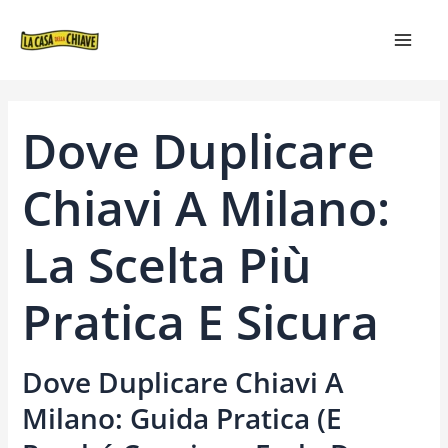
VAI
NAVIGAZIONE
MAIN
AL
ARTICOLI
MEN
CONTENUTO
Dove Duplicare
Chiavi A Milano:
La Scelta Più
Pratica E Sicura
Dove Duplicare Chiavi A
Milano: Guida Pratica (e