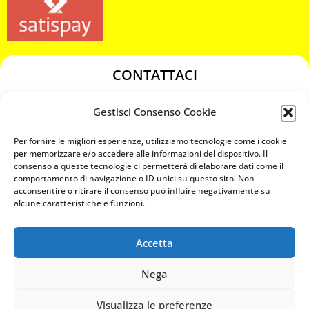
CONTATTACI
349 3863811
Gestisci Consenso Cookie
349 3863811
chiavicodificate@gmail.com
Per fornire le migliori esperienze, utilizziamo tecnologie come i cookie
per memorizzare e/o accedere alle informazioni del dispositivo. Il
consenso a queste tecnologie ci permetterà di elaborare dati come il
Privacy Policy
comportamento di navigazione o ID unici su questo sito. Non
acconsentire o ritirare il consenso può influire negativamente su
Cookie Policy
alcune caratteristiche e funzioni.
Accetta
MAPS
Nega
CHIAMA ORA
Visualizza le preferenze