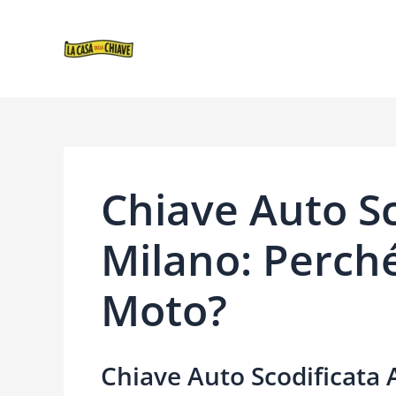
VAI
NAVIGAZIONE
AL
ARTICOLI
CONTENUTO
Chiave Auto Sc
Milano: Perch
Moto?
Chiave Auto Scodificata 