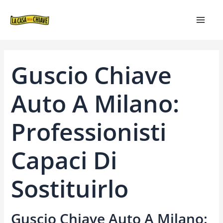
VAI
NAVIGAZIONE
MAIN
AL
ARTICOLI
MEN
CONTENUTO
Guscio Chiave
Auto A Milano:
Professionisti
Capaci Di
Sostituirlo
Guscio Chiave Auto A Milano: