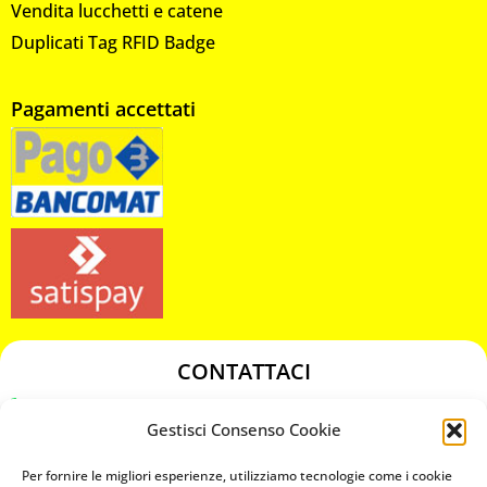
Vendita lucchetti e catene
Duplicati Tag RFID Badge
Pagamenti accettati
CONTATTACI
349 3863811
Gestisci Consenso Cookie
349 3863811
chiavicodificate@gmail.com
Per fornire le migliori esperienze, utilizziamo tecnologie come i cookie