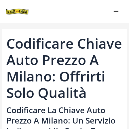
VAI
NAVIGAZIONE
MAIN
AL
ARTICOLI
MEN
CONTENUTO
Codificare Chiave
Auto Prezzo A
Milano: Offrirti
Solo Qualità
Codificare La Chiave Auto
Prezzo A Milano: Un Servizio