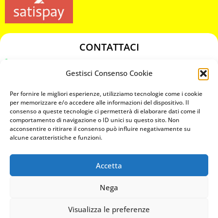
CONTATTACI
349 3863811
Gestisci Consenso Cookie
349 3863811
chiavicodificate@gmail.com
Per fornire le migliori esperienze, utilizziamo tecnologie come i cookie
per memorizzare e/o accedere alle informazioni del dispositivo. Il
consenso a queste tecnologie ci permetterà di elaborare dati come il
Privacy Policy
comportamento di navigazione o ID unici su questo sito. Non
acconsentire o ritirare il consenso può influire negativamente su
Cookie Policy
alcune caratteristiche e funzioni.
Accetta
MAPS
Nega
CHIAMA ORA
Visualizza le preferenze