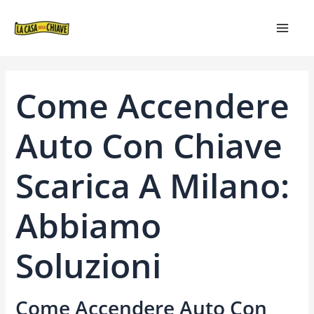
VAI
NAVIGAZIONE
MAIN
AL
ARTICOLI
MEN
CONTENUTO
Come Accendere
Auto Con Chiave
Scarica A Milano:
Abbiamo
Soluzioni
Come Accendere Auto Con