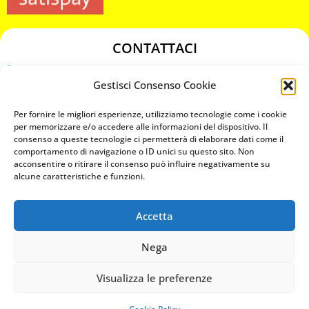
CONTATTACI
349 3863811
Gestisci Consenso Cookie
349 3863811
chiavicodificate@gmail.com
Per fornire le migliori esperienze, utilizziamo tecnologie come i cookie
per memorizzare e/o accedere alle informazioni del dispositivo. Il
consenso a queste tecnologie ci permetterà di elaborare dati come il
Privacy Policy
comportamento di navigazione o ID unici su questo sito. Non
acconsentire o ritirare il consenso può influire negativamente su
Cookie Policy
alcune caratteristiche e funzioni.
Accetta
MAPS
Nega
CHIAMA ORA
Visualizza le preferenze
WHATSAPP: MANDA LA FOTO