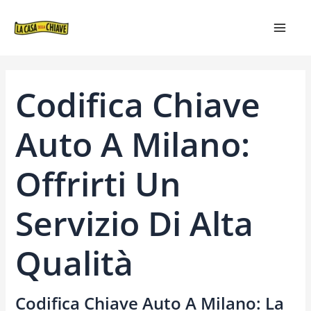
VAI
NAVIGAZIONE
MAIN
AL
ARTICOLI
MEN
CONTENUTO
Codifica Chiave
Auto A Milano:
Offrirti Un
Servizio Di Alta
Qualità
Codifica Chiave Auto A Milano: La