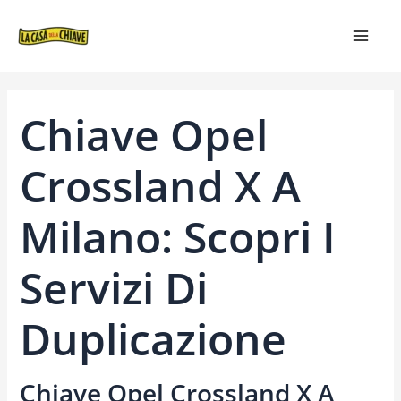
VAI
NAVIGAZIONE
MAIN
AL
ARTICOLI
MEN
CONTENUTO
Chiave Opel
Crossland X A
Milano: Scopri I
Servizi Di
Duplicazione
Chiave Opel Crossland X A