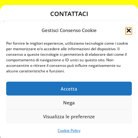
CONTATTACI
349 3863811
Gestisci Consenso Cookie
349 3863811
chiavicodificate@gmail.com
Per fornire le migliori esperienze, utilizziamo tecnologie come i cookie
per memorizzare e/o accedere alle informazioni del dispositivo. Il
consenso a queste tecnologie ci permetterà di elaborare dati come il
Privacy Policy
comportamento di navigazione o ID unici su questo sito. Non
acconsentire o ritirare il consenso può influire negativamente su
Cookie Policy
alcune caratteristiche e funzioni.
Accetta
MAPS
Nega
CHIAMA ORA
Visualizza le preferenze
WHATSAPP: MANDA LA FOTO
PREVENTIVO IMMEDIATO
Cookie Policy