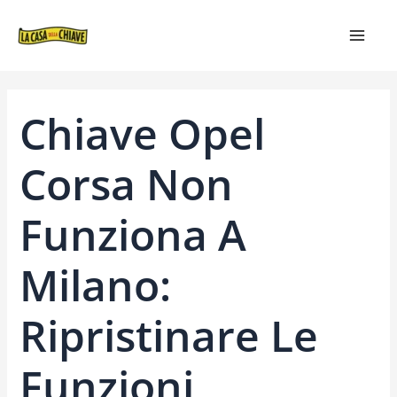
VAI
NAVIGAZIONE
MAIN
AL
ARTICOLI
MEN
CONTENUTO
Chiave Opel
Corsa Non
Funziona A
Milano:
Ripristinare Le
Funzioni