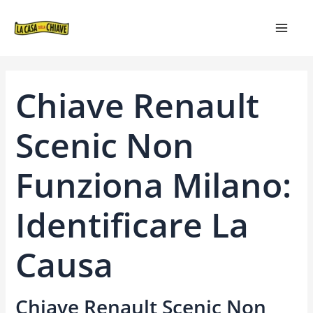
VAI
NAVIGAZIONE
MAIN
AL
ARTICOLI
MEN
CONTENUTO
Chiave Renault
Scenic Non
Funziona Milano:
Identificare La
Causa
Chiave Renault Scenic Non