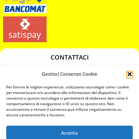
CONTATTACI
349 3863811
Gestisci Consenso Cookie
349 3863811
chiavicodificate@gmail.com
Per fornire le migliori esperienze, utilizziamo tecnologie come i cookie
per memorizzare e/o accedere alle informazioni del dispositivo. Il
consenso a queste tecnologie ci permetterà di elaborare dati come il
Privacy Policy
comportamento di navigazione o ID unici su questo sito. Non
acconsentire o ritirare il consenso può influire negativamente su
Cookie Policy
alcune caratteristiche e funzioni.
Accetta
MAPS