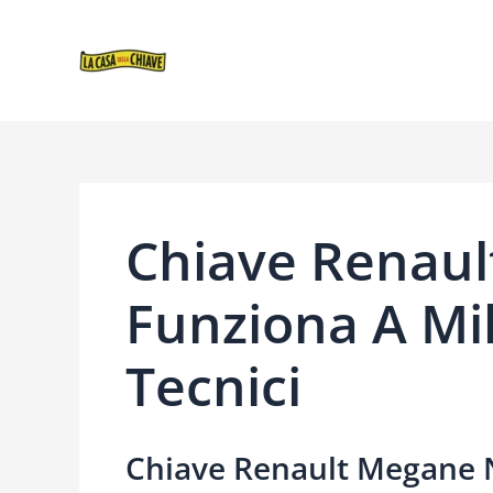
VAI
NAVIGAZIONE
AL
ARTICOLI
CONTENUTO
Chiave Renau
Funziona A Mil
Tecnici
Chiave Renault Megane 