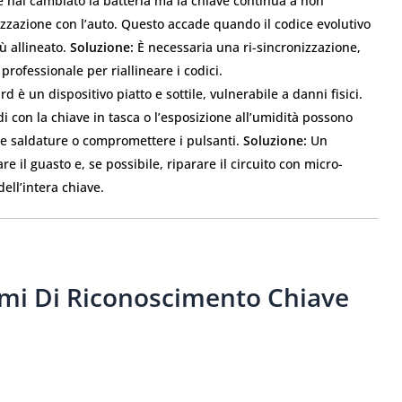
 hai cambiato la batteria ma la chiave continua a non
zzazione con l’auto. Questo accade quando il codice evolutivo
ù allineato.
Soluzione:
È necessaria una ri-sincronizzazione,
rofessionale per riallineare i codici.
d è un dispositivo piatto e sottile, vulnerabile a danni fisici.
i con la chiave in tasca o l’esposizione all’umidità possono
le saldature o compromettere i pulsanti.
Soluzione:
Un
e il guasto e, se possibile, riparare il circuito con micro-
ell’intera chiave.
emi Di Riconoscimento Chiave